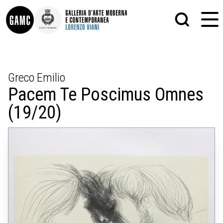
INFO
GRAFICA
Greco Emilio
CONTATTI
PITTURA
Pacem Te Poscimus Omnes
DIDATTICA
SCULTURA
SHOP
STAMPA
(19/20)
ALTRO
LE COLLEZIONI
MATRICI XILOGRAFICHE
GLI AUTORI
FOTOGRAFIA
LORENZO VIANI
MOSTRE
EVENTI
PALAZZO DELLE MUSE