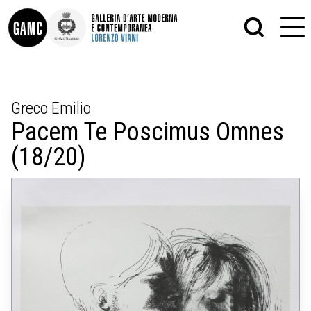
INFO
GRAFICA
Greco Emilio
CONTATTI
PITTURA
Pacem Te Poscimus Omnes
DIDATTICA
SCULTURA
SHOP
STAMPA
(18/20)
ALTRO
LE COLLEZIONI
MATRICI XILOGRAFICHE
GLI AUTORI
FOTOGRAFIA
LORENZO VIANI
MOSTRE
EVENTI
PALAZZO DELLE MUSE