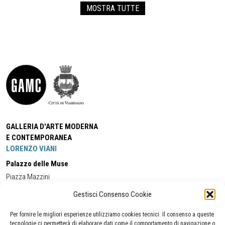
MOSTRA TUTTE
GALLERIA D'ARTE MODERNA
E CONTEMPORANEA
LORENZO VIANI
Palazzo delle Muse
Piazza Mazzini
55049 - Viareggio
Gestisci Consenso Cookie
Tel:
+39 0584 581118
Cell:
+39 338 5714978
(orario apertura Galleria)
Tel:
+39 0584 944580
(orario 09.00/13.00)
Per fornire le migliori esperienze utilizziamo cookies tecnici. Il consenso a queste
Email:
gamc@comune.viareggio.lu.it
tecnologie ci permetterà di elaborare dati come il comportamento di navigazione o