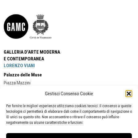
GALLERIA D'ARTE MODERNA
E CONTEMPORANEA
LORENZO VIANI
Palazzo delle Muse
Piazza Mazzini
55049 - Viareggio
Gestisci Consenso Cookie
Tel:
+39 0584 581118
Cell:
+39 338 5714978
(orario apertura Galleria)
Tel:
+39 0584 944580
(orario 09.00/13.00)
Per fornire le migliori esperienze utilizziamo cookies tecnici. Il consenso a queste
Email:
gamc@comune.viareggio.lu.it
tecnologie ci permetterà di elaborare dati come il comportamento di navigazione o
ID unici su questo sito. Non acconsentire o ritirare il consenso può influire
negativamente su alcune caratteristiche e funzioni.
Dichiarazione di accessibilità
Segnalazione di inaccessibilità