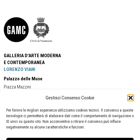
GALLERIA D'ARTE MODERNA
E CONTEMPORANEA
LORENZO VIANI
Palazzo delle Muse
Piazza Mazzini
55049 - Viareggio
Gestisci Consenso Cookie
Tel:
+39 0584 581118
Cell:
+39 338 5714978
(orario apertura Galleria)
Tel:
+39 0584 944580
(orario 09.00/13.00)
Per fornire le migliori esperienze utilizziamo cookies tecnici. Il consenso a queste
Email:
gamc@comune.viareggio.lu.it
tecnologie ci permetterà di elaborare dati come il comportamento di navigazione o
ID unici su questo sito. Non acconsentire o ritirare il consenso può influire
negativamente su alcune caratteristiche e funzioni.
Dichiarazione di accessibilità