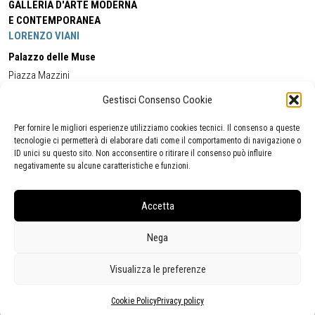
GALLERIA D'ARTE MODERNA
E CONTEMPORANEA
LORENZO VIANI
Palazzo delle Muse
Piazza Mazzini
55049 - Viareggio
Gestisci Consenso Cookie
Tel:
+39 0584 581118
Cell:
+39 338 5714978
(orario apertura Galleria)
Tel:
+39 0584 944580
(orario 09.00/13.00)
Per fornire le migliori esperienze utilizziamo cookies tecnici. Il consenso a queste
Email:
gamc@comune.viareggio.lu.it
tecnologie ci permetterà di elaborare dati come il comportamento di navigazione o
ID unici su questo sito. Non acconsentire o ritirare il consenso può influire
negativamente su alcune caratteristiche e funzioni.
Dichiarazione di accessibilità
Segnalazione di inaccessibilità
Accetta
Politica della privacy
Statistiche
Nega
Visualizza le preferenze
Cookie Policy
Privacy policy