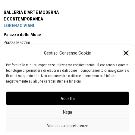
GALLERIA D'ARTE MODERNA
E CONTEMPORANEA
LORENZO VIANI
Palazzo delle Muse
Piazza Mazzini
55049 - Viareggio
Gestisci Consenso Cookie
Tel:
+39 0584 581118
Cell:
+39 338 5714978
(orario apertura Galleria)
Tel:
+39 0584 944580
(orario 09.00/13.00)
Per fornire le migliori esperienze utilizziamo cookies tecnici. Il consenso a queste
Email:
gamc@comune.viareggio.lu.it
tecnologie ci permetterà di elaborare dati come il comportamento di navigazione o
ID unici su questo sito. Non acconsentire o ritirare il consenso può influire
negativamente su alcune caratteristiche e funzioni.
Dichiarazione di accessibilità
Segnalazione di inaccessibilità
Accetta
Politica della privacy
Statistiche
Nega
Visualizza le preferenze