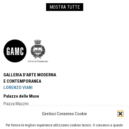
MOSTRA TUTTE
GALLERIA D'ARTE MODERNA
E CONTEMPORANEA
LORENZO VIANI
Palazzo delle Muse
Piazza Mazzini
55049 - Viareggio
Gestisci Consenso Cookie
Tel:
+39 0584 581118
Cell:
+39 338 5714978
(orario apertura Galleria)
Tel:
+39 0584 944580
(orario 09.00/13.00)
Per fornire le migliori esperienze utilizziamo cookies tecnici. Il consenso a queste