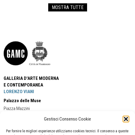
MOSTRA TUTTE
GALLERIA D'ARTE MODERNA
E CONTEMPORANEA
LORENZO VIANI
Palazzo delle Muse
Piazza Mazzini
55049 - Viareggio
Gestisci Consenso Cookie
Tel:
+39 0584 581118
Cell:
+39 338 5714978
(orario apertura Galleria)
Tel:
+39 0584 944580
(orario 09.00/13.00)
Per fornire le migliori esperienze utilizziamo cookies tecnici. Il consenso a queste