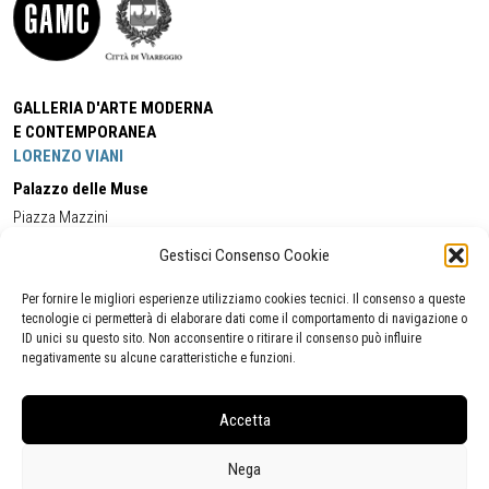
GALLERIA D'ARTE MODERNA
E CONTEMPORANEA
LORENZO VIANI
Palazzo delle Muse
Piazza Mazzini
55049 - Viareggio
Gestisci Consenso Cookie
Tel:
+39 0584 581118
Cell:
+39 338 5714978
(orario apertura Galleria)
Tel:
+39 0584 944580
(orario 09.00/13.00)
Per fornire le migliori esperienze utilizziamo cookies tecnici. Il consenso a queste
Email:
gamc@comune.viareggio.lu.it
tecnologie ci permetterà di elaborare dati come il comportamento di navigazione o
ID unici su questo sito. Non acconsentire o ritirare il consenso può influire
negativamente su alcune caratteristiche e funzioni.
Dichiarazione di accessibilità
Segnalazione di inaccessibilità
Accetta
Politica della privacy
Statistiche
Nega