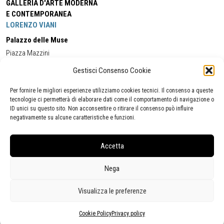
GALLERIA D'ARTE MODERNA
E CONTEMPORANEA
LORENZO VIANI
Palazzo delle Muse
Piazza Mazzini
55049 - Viareggio
Gestisci Consenso Cookie
Tel:
+39 0584 581118
Cell:
+39 338 5714978
(orario apertura Galleria)
Tel:
+39 0584 944580
(orario 09.00/13.00)
Per fornire le migliori esperienze utilizziamo cookies tecnici. Il consenso a queste
Email:
gamc@comune.viareggio.lu.it
tecnologie ci permetterà di elaborare dati come il comportamento di navigazione o
ID unici su questo sito. Non acconsentire o ritirare il consenso può influire
negativamente su alcune caratteristiche e funzioni.
Dichiarazione di accessibilità
Segnalazione di inaccessibilità
Accetta
Politica della privacy
Statistiche
Nega
Visualizza le preferenze
Cookie Policy
Privacy policy