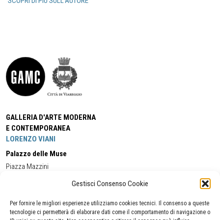
SCOPRI DI PIÙ SULL'AUTORE
GALLERIA D'ARTE MODERNA
E CONTEMPORANEA
LORENZO VIANI
Palazzo delle Muse
Piazza Mazzini
55049 - Viareggio
Gestisci Consenso Cookie
Tel:
+39 0584 581118
Cell:
+39 338 5714978
(orario apertura Galleria)
Tel:
+39 0584 944580
(orario 09.00/13.00)
Per fornire le migliori esperienze utilizziamo cookies tecnici. Il consenso a queste
Email:
gamc@comune.viareggio.lu.it
tecnologie ci permetterà di elaborare dati come il comportamento di navigazione o