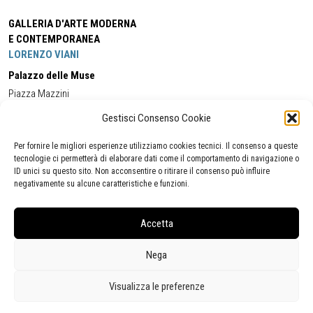
GALLERIA D'ARTE MODERNA
E CONTEMPORANEA
LORENZO VIANI
Palazzo delle Muse
Piazza Mazzini
55049 - Viareggio
Gestisci Consenso Cookie
Tel:
+39 0584 581118
Cell:
+39 338 5714978
(orario apertura Galleria)
Tel:
+39 0584 944580
(orario 09.00/13.00)
Per fornire le migliori esperienze utilizziamo cookies tecnici. Il consenso a queste
Email:
gamc@comune.viareggio.lu.it
tecnologie ci permetterà di elaborare dati come il comportamento di navigazione o
ID unici su questo sito. Non acconsentire o ritirare il consenso può influire
negativamente su alcune caratteristiche e funzioni.
Dichiarazione di accessibilità
Segnalazione di inaccessibilità
Accetta
Politica della privacy
Statistiche
Nega
Visualizza le preferenze