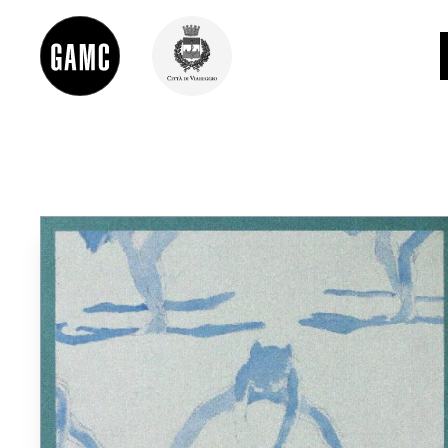
INFO
CONTATTI
DIDATTICA
SHOP
LE COLLEZIONI
GLI AUTORI
LORENZO VIANI
MOSTRE
EVENTI
PALAZZO DELLE MUSE