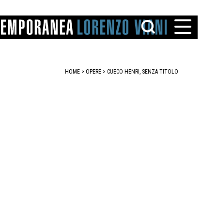
HOME
>
OPERE
> CUECO HENRI, SENZA TITOLO
TTO
IAREGGIO
SANTINI