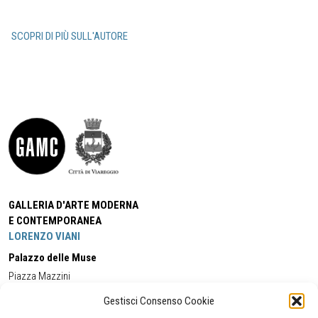
SCOPRI DI PIÙ SULL'AUTORE
GALLERIA D'ARTE MODERNA
E CONTEMPORANEA
LORENZO VIANI
Palazzo delle Muse
Piazza Mazzini
55049 - Viareggio
Gestisci Consenso Cookie
Tel:
+39 0584 581118
Cell:
+39 338 5714978
(orario apertura Galleria)