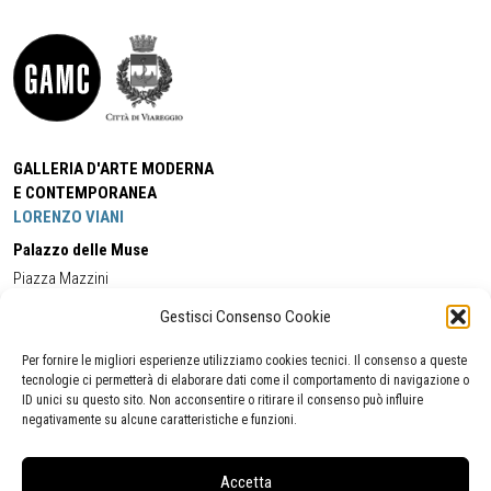
GALLERIA D'ARTE MODERNA
E CONTEMPORANEA
LORENZO VIANI
Palazzo delle Muse
Piazza Mazzini
55049 - Viareggio
Gestisci Consenso Cookie
Tel:
+39 0584 581118
Cell:
+39 338 5714978
(orario apertura Galleria)
Tel:
+39 0584 944580
(orario 09.00/13.00)
Per fornire le migliori esperienze utilizziamo cookies tecnici. Il consenso a queste
Email:
gamc@comune.viareggio.lu.it
tecnologie ci permetterà di elaborare dati come il comportamento di navigazione o
ID unici su questo sito. Non acconsentire o ritirare il consenso può influire
negativamente su alcune caratteristiche e funzioni.
Dichiarazione di accessibilità
Segnalazione di inaccessibilità
Accetta