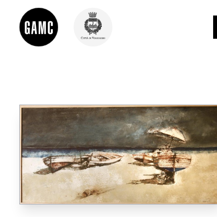
INFO
CONTATTI
DIDATTICA
SHOP
LE COLLEZIONI
GLI AUTORI
LORENZO VIANI
MOSTRE
EVENTI
PALAZZO DELLE MUSE