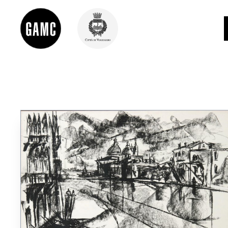
INFO
CONTATTI
DIDATTICA
SHOP
LE COLLEZIONI
GLI AUTORI
LORENZO VIANI
MOSTRE
EVENTI
PALAZZO DELLE MUSE