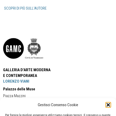
SCOPRI DI PIÙ SULL'AUTORE
GALLERIA D'ARTE MODERNA
E CONTEMPORANEA
LORENZO VIANI
Palazzo delle Muse
Piazza Mazzini
55049 - Viareggio
Gestisci Consenso Cookie
Tel:
+39 0584 581118
Cell:
+39 338 5714978
(orario apertura Galleria)
Tel:
+39 0584 944580
(orario 09.00/13.00)
Per fornire le migliori esperienze utilizziamo cookies tecnici. Il consenso a queste