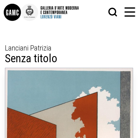
INFO
GRAFICA
Lanciani Patrizia
CONTATTI
PITTURA
Senza titolo
DIDATTICA
SCULTURA
SHOP
STAMPA
ALTRO
LE COLLEZIONI
MATRICI XILOGRAFICHE
GLI AUTORI
FOTOGRAFIA
LORENZO VIANI
MOSTRE
EVENTI
PALAZZO DELLE MUSE