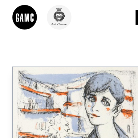
INFO
CONTATTI
DIDATTICA
SHOP
LE COLLEZIONI
GLI AUTORI
LORENZO VIANI
MOSTRE
EVENTI
PALAZZO DELLE MUSE