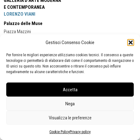
GALLERIA D'ARTE MODERNA
E CONTEMPORANEA
LORENZO VIANI
Palazzo delle Muse
Piazza Mazzini
55049 - Viareggio
Gestisci Consenso Cookie
Tel:
+39 0584 581118
Cell:
+39 338 5714978
(orario apertura Galleria)
Tel:
+39 0584 944580
(orario 09.00/13.00)
Per fornire le migliori esperienze utilizziamo cookies tecnici. Il consenso a queste
Email:
gamc@comune.viareggio.lu.it
tecnologie ci permetterà di elaborare dati come il comportamento di navigazione o
ID unici su questo sito. Non acconsentire o ritirare il consenso può influire
negativamente su alcune caratteristiche e funzioni.
Dichiarazione di accessibilità
Segnalazione di inaccessibilità
Accetta
Politica della privacy
Statistiche
Nega
Visualizza le preferenze
Cookie Policy
Privacy policy