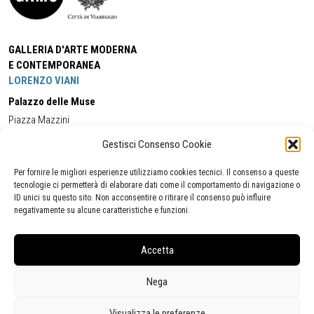
GALLERIA D'ARTE MODERNA
E CONTEMPORANEA
LORENZO VIANI
Palazzo delle Muse
Piazza Mazzini
55049 - Viareggio
Gestisci Consenso Cookie
Tel:
+39 0584 581118
Cell:
+39 338 5714978
(orario apertura Galleria)
Tel:
+39 0584 944580
(orario 09.00/13.00)
Per fornire le migliori esperienze utilizziamo cookies tecnici. Il consenso a queste
Email:
gamc@comune.viareggio.lu.it
tecnologie ci permetterà di elaborare dati come il comportamento di navigazione o
ID unici su questo sito. Non acconsentire o ritirare il consenso può influire
negativamente su alcune caratteristiche e funzioni.
Dichiarazione di accessibilità
Segnalazione di inaccessibilità
Accetta
Politica della privacy
Statistiche
Nega
Visualizza le preferenze