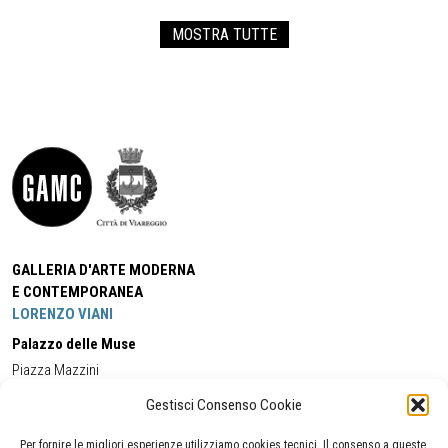
MOSTRA TUTTE
GALLERIA D'ARTE MODERNA
E CONTEMPORANEA
LORENZO VIANI
Palazzo delle Muse
Piazza Mazzini
55049 - Viareggio
Gestisci Consenso Cookie
Tel:
+39 0584 581118
Cell:
+39 338 5714978
(orario apertura Galleria)
Tel:
+39 0584 944580
(orario 09.00/13.00)
Per fornire le migliori esperienze utilizziamo cookies tecnici. Il consenso a queste