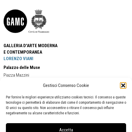
GALLERIA D'ARTE MODERNA
E CONTEMPORANEA
LORENZO VIANI
Palazzo delle Muse
Piazza Mazzini
55049 - Viareggio
Gestisci Consenso Cookie
Tel:
+39 0584 581118
Cell:
+39 338 5714978
(orario apertura Galleria)
Tel:
+39 0584 944580
(orario 09.00/13.00)
Per fornire le migliori esperienze utilizziamo cookies tecnici. Il consenso a queste
Email:
gamc@comune.viareggio.lu.it
tecnologie ci permetterà di elaborare dati come il comportamento di navigazione o
ID unici su questo sito. Non acconsentire o ritirare il consenso può influire
negativamente su alcune caratteristiche e funzioni.
Dichiarazione di accessibilità
Segnalazione di inaccessibilità
Accetta