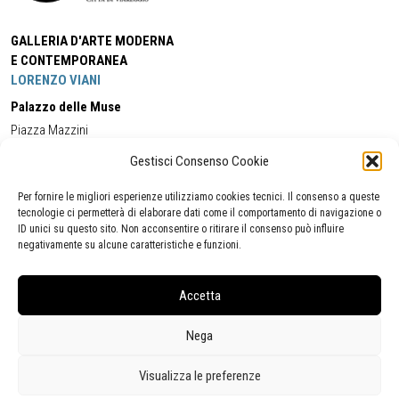
GALLERIA D'ARTE MODERNA
E CONTEMPORANEA
LORENZO VIANI
Palazzo delle Muse
Piazza Mazzini
55049 - Viareggio
Gestisci Consenso Cookie
Tel:
+39 0584 581118
Cell:
+39 338 5714978
(orario apertura Galleria)
Tel:
+39 0584 944580
(orario 09.00/13.00)
Per fornire le migliori esperienze utilizziamo cookies tecnici. Il consenso a queste
Email:
gamc@comune.viareggio.lu.it
tecnologie ci permetterà di elaborare dati come il comportamento di navigazione o
ID unici su questo sito. Non acconsentire o ritirare il consenso può influire
negativamente su alcune caratteristiche e funzioni.
Dichiarazione di accessibilità
Segnalazione di inaccessibilità
Accetta
Politica della privacy
Statistiche
Nega
Visualizza le preferenze