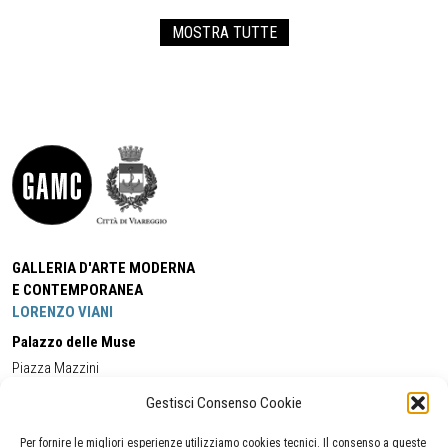
MOSTRA TUTTE
GALLERIA D'ARTE MODERNA
E CONTEMPORANEA
LORENZO VIANI
Palazzo delle Muse
Piazza Mazzini
55049 - Viareggio
Gestisci Consenso Cookie
Tel:
+39 0584 581118
Cell:
+39 338 5714978
(orario apertura Galleria)
Tel:
+39 0584 944580
(orario 09.00/13.00)
Per fornire le migliori esperienze utilizziamo cookies tecnici. Il consenso a queste