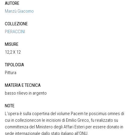
AUTORE
Manzù Giacomo
COLLEZIONE
PIERACCINI
MISURE
12,2 X 12
TIPOLOGIA
Pittura
MATERIA E TECNICA
basso rilievo in argento
NOTE
L‘opera è sulla copertina del volume Pacem te poscimus omnes di
cui in collezionecon le incisioni di Emilio Greco, fu realizzato su
committenza del Ministero degli Affari Esteri per essere donato in
sede internazionale dallo stato italiano all‘ONU.