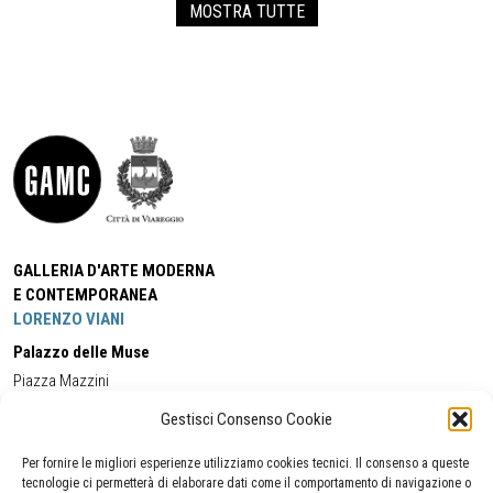
MOSTRA TUTTE
GALLERIA D'ARTE MODERNA
E CONTEMPORANEA
LORENZO VIANI
Palazzo delle Muse
Piazza Mazzini
55049 - Viareggio
Gestisci Consenso Cookie
Tel:
+39 0584 581118
Cell:
+39 338 5714978
(orario apertura Galleria)
Tel:
+39 0584 944580
(orario 09.00/13.00)
Per fornire le migliori esperienze utilizziamo cookies tecnici. Il consenso a queste
Email:
gamc@comune.viareggio.lu.it
tecnologie ci permetterà di elaborare dati come il comportamento di navigazione o