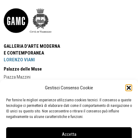
GALLERIA D'ARTE MODERNA
E CONTEMPORANEA
LORENZO VIANI
Palazzo delle Muse
Piazza Mazzini
55049 - Viareggio
Gestisci Consenso Cookie
Tel:
+39 0584 581118
Cell:
+39 338 5714978
(orario apertura Galleria)
Tel:
+39 0584 944580
(orario 09.00/13.00)
Per fornire le migliori esperienze utilizziamo cookies tecnici. Il consenso a queste
Email:
gamc@comune.viareggio.lu.it
tecnologie ci permetterà di elaborare dati come il comportamento di navigazione o
ID unici su questo sito. Non acconsentire o ritirare il consenso può influire
negativamente su alcune caratteristiche e funzioni.
Dichiarazione di accessibilità
Segnalazione di inaccessibilità
Accetta
Politica della privacy