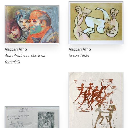
Maccari Mino
Maccari Mino
Autoritratto con due teste
Senza Titolo
femminili