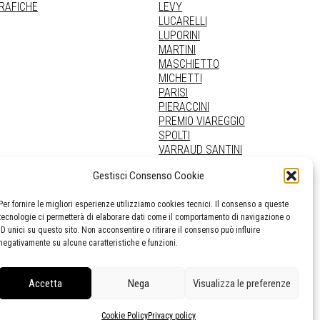
GRAFICHE
LEVY
LUCARELLI
LUPORINI
MARTINI
MASCHIETTO
MICHETTI
PARISI
PIERACCINI
PREMIO VIAREGGIO
SPOLTI
VARRAUD SANTINI
PROVENIENZE VARIE
Gestisci Consenso Cookie
Per fornire le migliori esperienze utilizziamo cookies tecnici. Il consenso a queste
tecnologie ci permetterà di elaborare dati come il comportamento di navigazione o
ID unici su questo sito. Non acconsentire o ritirare il consenso può influire
negativamente su alcune caratteristiche e funzioni.
Accetta
Nega
Visualizza le preferenze
Cookie Policy
Privacy policy