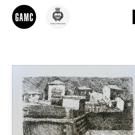
INFO
CONTATTI
DIDATTICA
SHOP
LE COLLEZIONI
GLI AUTORI
LORENZO VIANI
MOSTRE
EVENTI
PALAZZO DELLE MUSE