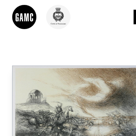
INFO
CONTATTI
DIDATTICA
SHOP
LE COLLEZIONI
GLI AUTORI
LORENZO VIANI
MOSTRE
EVENTI
PALAZZO DELLE MUSE