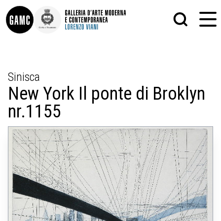
INFO
GRAFICA
Sinisca
CONTATTI
PITTURA
New York Il ponte di Broklyn
DIDATTICA
SCULTURA
SHOP
STAMPA
nr.1155
ALTRO
LE COLLEZIONI
MATRICI XILOGRAFICHE
GLI AUTORI
FOTOGRAFIA
LORENZO VIANI
MOSTRE
EVENTI
PALAZZO DELLE MUSE