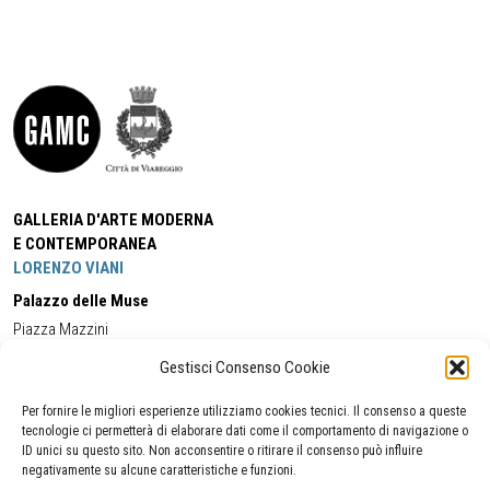
GALLERIA D'ARTE MODERNA
E CONTEMPORANEA
LORENZO VIANI
Palazzo delle Muse
Piazza Mazzini
55049 - Viareggio
Gestisci Consenso Cookie
Tel:
+39 0584 581118
Cell:
+39 338 5714978
(orario apertura Galleria)
Tel:
+39 0584 944580
(orario 09.00/13.00)
Per fornire le migliori esperienze utilizziamo cookies tecnici. Il consenso a queste
Email:
gamc@comune.viareggio.lu.it
tecnologie ci permetterà di elaborare dati come il comportamento di navigazione o
ID unici su questo sito. Non acconsentire o ritirare il consenso può influire
negativamente su alcune caratteristiche e funzioni.