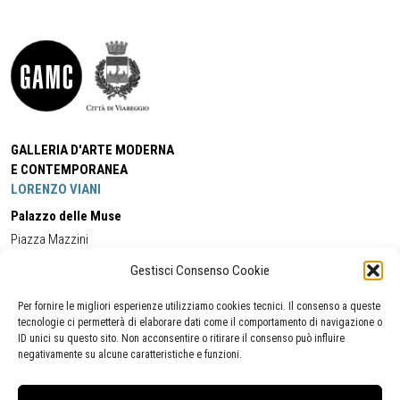
GALLERIA D'ARTE MODERNA
E CONTEMPORANEA
LORENZO VIANI
Palazzo delle Muse
Piazza Mazzini
55049 - Viareggio
Gestisci Consenso Cookie
Tel:
+39 0584 581118
Cell:
+39 338 5714978
(orario apertura Galleria)
Tel:
+39 0584 944580
(orario 09.00/13.00)
Per fornire le migliori esperienze utilizziamo cookies tecnici. Il consenso a queste
Email:
gamc@comune.viareggio.lu.it
tecnologie ci permetterà di elaborare dati come il comportamento di navigazione o
ID unici su questo sito. Non acconsentire o ritirare il consenso può influire
negativamente su alcune caratteristiche e funzioni.
Dichiarazione di accessibilità
Segnalazione di inaccessibilità