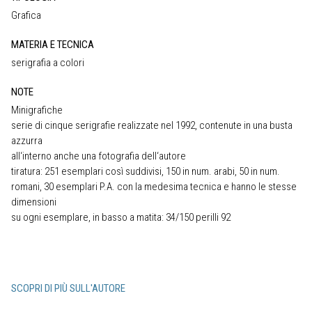
Grafica
MATERIA E TECNICA
serigrafia a colori
NOTE
Minigrafiche
serie di cinque serigrafie realizzate nel 1992, contenute in una busta
azzurra
all‘interno anche una fotografia dell‘autore
tiratura: 251 esemplari così suddivisi, 150 in num. arabi, 50 in num.
romani, 30 esemplari P.A. con la medesima tecnica e hanno le stesse
dimensioni
su ogni esemplare, in basso a matita: 34/150 perilli 92
SCOPRI DI PIÙ SULL'AUTORE