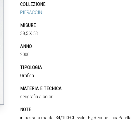
COLLEZIONE
PIERACCINI
MISURE
38,5 X 53
ANNO
2000
TIPOLOGIA
Grafica
MATERIA E TECNICA
serigrafia a colori
NOTE
in basso a matita: 34/100-Chevalet Fï¿½erique LucaPatell