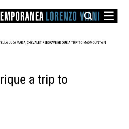
TELLA LUCA MARIA, CHEVALET F&EGRAVE;ERIQUE A TRIP TO MADMOUNTAIN
ique a trip to
TTO
IAREGGIO
SANTINI