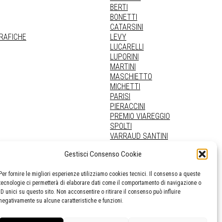
BERTI
BONETTI
CATARSINI
GRAFICHE
LEVY
LUCARELLI
LUPORINI
MARTINI
MASCHIETTO
MICHETTI
PARISI
PIERACCINI
PREMIO VIAREGGIO
SPOLTI
VARRAUD SANTINI
PROVENIENZE VARIE
Gestisci Consenso Cookie
Per fornire le migliori esperienze utilizziamo cookies tecnici. Il consenso a queste
tecnologie ci permetterà di elaborare dati come il comportamento di navigazione o
ID unici su questo sito. Non acconsentire o ritirare il consenso può influire
negativamente su alcune caratteristiche e funzioni.