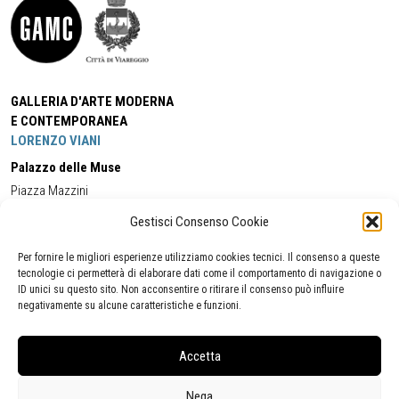
GALLERIA D'ARTE MODERNA
E CONTEMPORANEA
LORENZO VIANI
Palazzo delle Muse
Piazza Mazzini
55049 - Viareggio
Gestisci Consenso Cookie
Tel:
+39 0584 581118
Cell:
+39 338 5714978
(orario apertura Galleria)
Tel:
+39 0584 944580
(orario 09.00/13.00)
Per fornire le migliori esperienze utilizziamo cookies tecnici. Il consenso a queste
Email:
gamc@comune.viareggio.lu.it
tecnologie ci permetterà di elaborare dati come il comportamento di navigazione o
ID unici su questo sito. Non acconsentire o ritirare il consenso può influire
negativamente su alcune caratteristiche e funzioni.
Dichiarazione di accessibilità
Segnalazione di inaccessibilità
Accetta
Politica della privacy
Statistiche
Nega