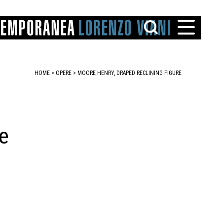
HOME
>
OPERE
> MOORE HENRY, DRAPED RECLINING FIGURE
re
TTO
IAREGGIO
SANTINI