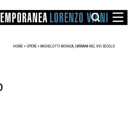
HOME
>
OPERE
> MICHELOTTI MONICA, CARRARA NEL XVI SECOLO
o
TTO
IAREGGIO
SANTINI