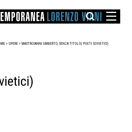
OME
>
OPERE
> MASTROIANNI UMBERTO, SENZA TITOLO( POETI SOVIETICI)
ietici)
TTO
IAREGGIO
SANTINI