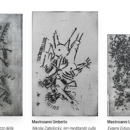
Mastroianni Umberto
Mastroianni 
zzo della
Nikolaj Zabolockij, Ieri meditando sulla
Evgenij Evtus