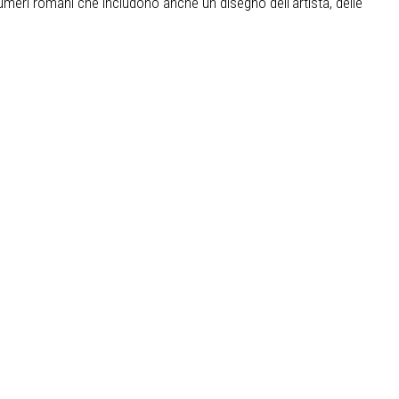
numeri romani che includono anche un disegno dell‘artista, delle