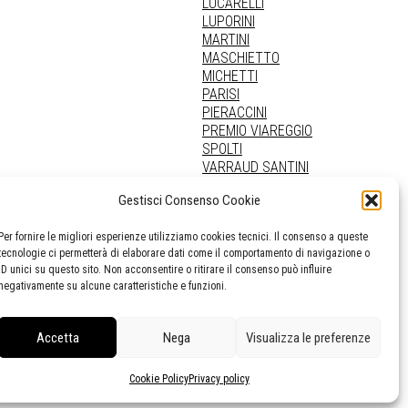
LUCARELLI
LUPORINI
MARTINI
MASCHIETTO
MICHETTI
PARISI
PIERACCINI
PREMIO VIAREGGIO
SPOLTI
VARRAUD SANTINI
PROVENIENZE VARIE
Gestisci Consenso Cookie
Per fornire le migliori esperienze utilizziamo cookies tecnici. Il consenso a queste
tecnologie ci permetterà di elaborare dati come il comportamento di navigazione o
ID unici su questo sito. Non acconsentire o ritirare il consenso può influire
negativamente su alcune caratteristiche e funzioni.
Accetta
Nega
Visualizza le preferenze
Cookie Policy
Privacy policy