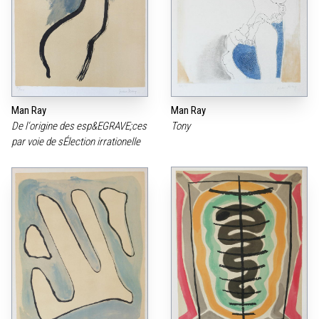
Man Ray
Man Ray
De l‘origine des esp&EGRAVE;ces
Tony
par voie de sÉlection irrationelle