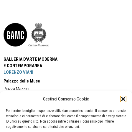
GALLERIA D'ARTE MODERNA
E CONTEMPORANEA
LORENZO VIANI
Palazzo delle Muse
Piazza Mazzini
55049 - Viareggio
Gestisci Consenso Cookie
Tel:
+39 0584 581118
Cell:
+39 338 5714978
(orario apertura Galleria)
Tel:
+39 0584 944580
(orario 09.00/13.00)
Per fornire le migliori esperienze utilizziamo cookies tecnici. Il consenso a queste
Email:
gamc@comune.viareggio.lu.it
tecnologie ci permetterà di elaborare dati come il comportamento di navigazione o
ID unici su questo sito. Non acconsentire o ritirare il consenso può influire
negativamente su alcune caratteristiche e funzioni.