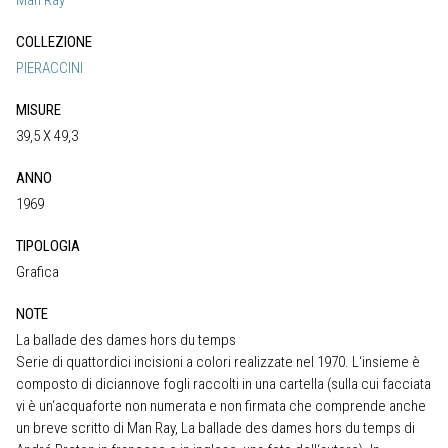
Man Ray
COLLEZIONE
PIERACCINI
MISURE
39,5 X 49,3
ANNO
1969
TIPOLOGIA
Grafica
NOTE
La ballade des dames hors du temps
Serie di quattordici incisioni a colori realizzate nel 1970. L‘insieme è
composto di diciannove fogli raccolti in una cartella (sulla cui facciata
vi è un‘acquaforte non numerata e non firmata che comprende anche
un breve scritto di Man Ray, La ballade des dames hors du temps di