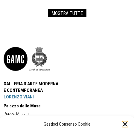
MOSTRA TUTTE
GALLERIA D'ARTE MODERNA
E CONTEMPORANEA
LORENZO VIANI
Palazzo delle Muse
Piazza Mazzini
55049 - Viareggio
Gestisci Consenso Cookie
Tel:
+39 0584 581118
Cell:
+39 338 5714978
(orario apertura Galleria)
Tel:
+39 0584 944580
(orario 09.00/13.00)