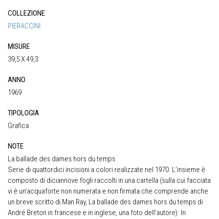
COLLEZIONE
PIERACCINI
MISURE
39,5 X 49,3
ANNO
1969
TIPOLOGIA
Grafica
NOTE
La ballade des dames hors du temps
Serie di quattordici incisioni a colori realizzate nel 1970. L’insieme è
composto di diciannove fogli raccolti in una cartella (sulla cui facciata
vi è un’acquaforte non numerata e non firmata che comprende anche
un breve scritto di Man Ray, La ballade des dames hors du temps di
André Breton in francese e in inglese, una foto dell’autore). In