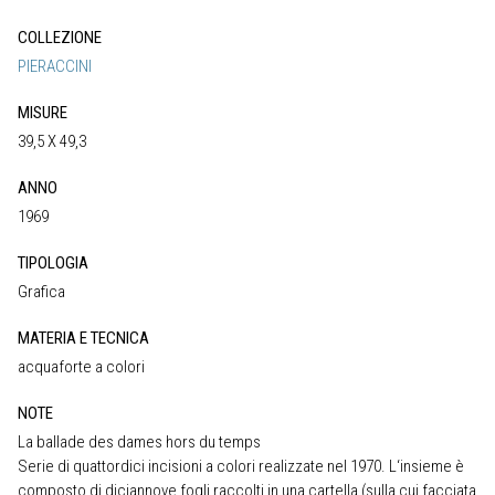
COLLEZIONE
PIERACCINI
MISURE
39,5 X 49,3
ANNO
1969
TIPOLOGIA
Grafica
MATERIA E TECNICA
acquaforte a colori
NOTE
La ballade des dames hors du temps
Serie di quattordici incisioni a colori realizzate nel 1970. L‘insieme è
composto di diciannove fogli raccolti in una cartella (sulla cui facciata