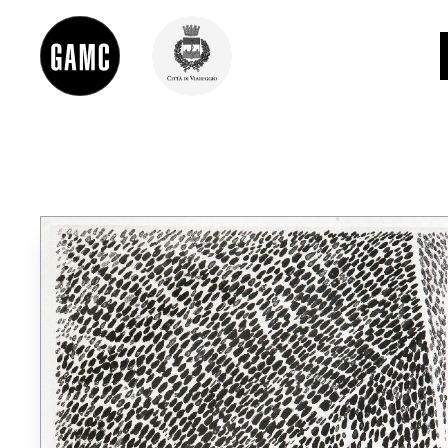
INFO
CONTATTI
DIDATTICA
SHOP
LE COLLEZIONI
GLI AUTORI
LORENZO VIANI
MOSTRE
EVENTI
PALAZZO DELLE MUSE