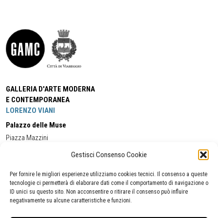
GALLERIA D'ARTE MODERNA
E CONTEMPORANEA
LORENZO VIANI
Palazzo delle Muse
Piazza Mazzini
55049 - Viareggio
Gestisci Consenso Cookie
Tel:
+39 0584 581118
Cell:
+39 338 5714978
(orario apertura Galleria)
Tel:
+39 0584 944580
(orario 09.00/13.00)
Per fornire le migliori esperienze utilizziamo cookies tecnici. Il consenso a queste
Email:
gamc@comune.viareggio.lu.it
tecnologie ci permetterà di elaborare dati come il comportamento di navigazione o
ID unici su questo sito. Non acconsentire o ritirare il consenso può influire
negativamente su alcune caratteristiche e funzioni.
Dichiarazione di accessibilità