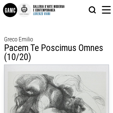
INFO
GRAFICA
Greco Emilio
CONTATTI
PITTURA
Pacem Te Poscimus Omnes
DIDATTICA
SCULTURA
SHOP
STAMPA
(10/20)
ALTRO
LE COLLEZIONI
MATRICI XILOGRAFICHE
GLI AUTORI
FOTOGRAFIA
LORENZO VIANI
MOSTRE
EVENTI
PALAZZO DELLE MUSE