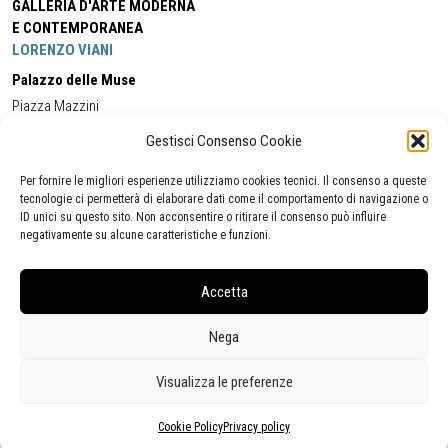
GALLERIA D'ARTE MODERNA
E CONTEMPORANEA
LORENZO VIANI
Palazzo delle Muse
Piazza Mazzini
55049 - Viareggio
Gestisci Consenso Cookie
Tel:
+39 0584 581118
Cell:
+39 338 5714978
(orario apertura Galleria)
Tel:
+39 0584 944580
(orario 09.00/13.00)
Per fornire le migliori esperienze utilizziamo cookies tecnici. Il consenso a queste
Email:
gamc@comune.viareggio.lu.it
tecnologie ci permetterà di elaborare dati come il comportamento di navigazione o
ID unici su questo sito. Non acconsentire o ritirare il consenso può influire
negativamente su alcune caratteristiche e funzioni.
Dichiarazione di accessibilità
Segnalazione di inaccessibilità
Accetta
Politica della privacy
Statistiche
Nega
Visualizza le preferenze
Cookie Policy
Privacy policy