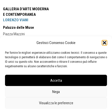
GALLERIA D'ARTE MODERNA
E CONTEMPORANEA
LORENZO VIANI
Palazzo delle Muse
Piazza Mazzini
55049 - Viareggio
Gestisci Consenso Cookie
Tel:
+39 0584 581118
Cell:
+39 338 5714978
(orario apertura Galleria)
Tel:
+39 0584 944580
(orario 09.00/13.00)
Per fornire le migliori esperienze utilizziamo cookies tecnici. Il consenso a queste
Email:
gamc@comune.viareggio.lu.it
tecnologie ci permetterà di elaborare dati come il comportamento di navigazione o
ID unici su questo sito. Non acconsentire o ritirare il consenso può influire
negativamente su alcune caratteristiche e funzioni.
Dichiarazione di accessibilità
Segnalazione di inaccessibilità
Accetta
Politica della privacy
Statistiche
Nega
Visualizza le preferenze